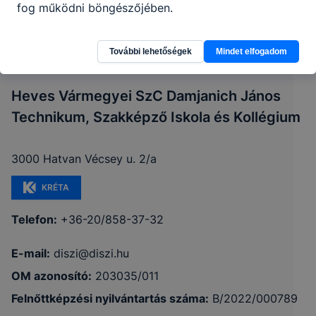
fog működni böngészőjében.
További lehetőségek
Mindet elfogadom
Heves Vármegyei SzC Damjanich János
Technikum, Szakképző Iskola és Kollégium
3000 Hatvan Vécsey u. 2/a
KRÉTA
Telefon:
+36-20/858-37-32
E-mail:
diszi@diszi.hu
OM azonosító:
203035/011
Felnőttképzési nyilvántartás száma:
B/2022/000789