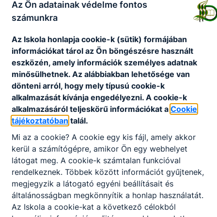
Az Ön adatainak védelme fontos
számunkra
Tisztelt Szülők, Kedves Diákok!
Az Iskola honlapja cookie-k (sütik) formájában
Jelentkezés üres helyre a 2025/2026-os tanévre
információkat tárol az Ön böngészésre használt
eszközén, amely információk személyes adatnak
László Orsolya iskolatitkár
minősülhetnek. Az alábbiakban lehetősége van
Telefonszám
: +36 20 858 3733
dönteni arról, hogy mely típusú cookie-k
alkalmazását kívánja engedélyezni. A cookie-k
alkalmazásáról teljeskörű információkat a
Cookie
tájékoztatóban
talál.
Felvételi lehetőség tájékoztató
Mi az a cookie? A cookie egy kis fájl, amely akkor
Letöltés
kerül a számítógépre, amikor Ön egy webhelyet
Jelentkezés
látogat meg. A cookie-k számtalan funkcióval
rendelkeznek. Többek között információt gyűjtenek,
Letöltés
megjegyzik a látogató egyéni beállításait és
általánosságban megkönnyítik a honlap használatát.
Az Iskola a cookie-kat a következő célokból