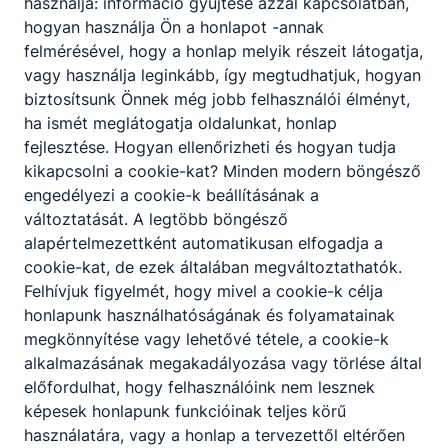
használja: információ gyűjtése azzal kapcsolatban,
hogyan használja Ön a honlapot -annak
felmérésével, hogy a honlap melyik részeit látogatja,
Partnereink
vagy használja leginkább, így megtudhatjuk, hogyan
biztosítsunk Önnek még jobb felhasználói élményt,
ha ismét meglátogatja oldalunkat, honlap
fejlesztése. Hogyan ellenőrizheti és hogyan tudja
kikapcsolni a cookie-kat? Minden modern böngésző
engedélyezi a cookie-k beállításának a
változtatását. A legtöbb böngésző
alapértelmezettként automatikusan elfogadja a
cookie-kat, de ezek általában megváltoztathatók.
Felhívjuk figyelmét, hogy mivel a cookie-k célja
honlapunk használhatóságának és folyamatainak
megkönnyítése vagy lehetővé tétele, a cookie-k
alkalmazásának megakadályozása vagy törlése által
előfordulhat, hogy felhasználóink nem lesznek
képesek honlapunk funkcióinak teljes körű
használatára, vagy a honlap a tervezettől eltérően