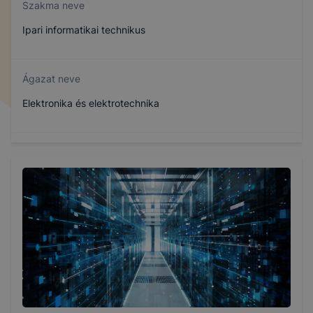
Szakma neve
Ipari informatikai technikus
Ágazat neve
Elektronika és elektrotechnika
Szakmajegyzék száma
507140405
Képzés időtartama
5 év
Választható szakmairányok: