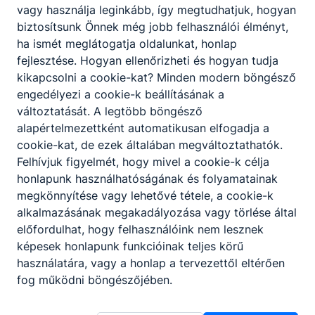
vagy használja leginkább, így megtudhatjuk, hogyan
A SZAKKÉPZETTSÉGGEL RENDELKEZŐ
biztosítsunk Önnek még jobb felhasználói élményt,
számítógépes adatgyűjtő és jelfeldolgozó
ha ismét meglátogatja oldalunkat, honlap
rendszert konfigurál, a felhasználói
fejlesztése. Hogyan ellenőrizheti és hogyan tudja
internetes berendezések között
kikapcsolni a cookie-kat? Minden modern böngésző
összeköttetéseket létesít;
engedélyezi a cookie-k beállításának a
adott infrastruktúrában IP alapú
változtatását. A legtöbb böngésző
telekommunikációs és adatátviteli
alapértelmezettként automatikusan elfogadja a
kapcsolatot létesít, különböző
cookie-kat, de ezek általában megváltoztathatók.
internetprotokollokat alkalmaz;
Felhívjuk figyelmét, hogy mivel a cookie-k célja
ellátja a diagnosztikai, konﬁgurációs,
honlapunk használhatóságának és folyamatainak
teszt- és segédprogramok fejlesztését és
megkönnyítése vagy lehetővé tétele, a cookie-k
rendszergazdaszintű üzemeltetését,
alkalmazásának megakadályozása vagy törlése által
valamint a számítógéppel irányított mérő-,
előfordulhat, hogy felhasználóink nem lesznek
ellenőrző- és gyártóeszközök használatát
képesek honlapunk funkcióinak teljes körű
és programozását;
használatára, vagy a honlap a tervezettől eltérően
társszakmákkal (gépész, villamos)
fog működni böngészőjében.
együttműködve automatizált
rendszerekben szoftveres beállításokat