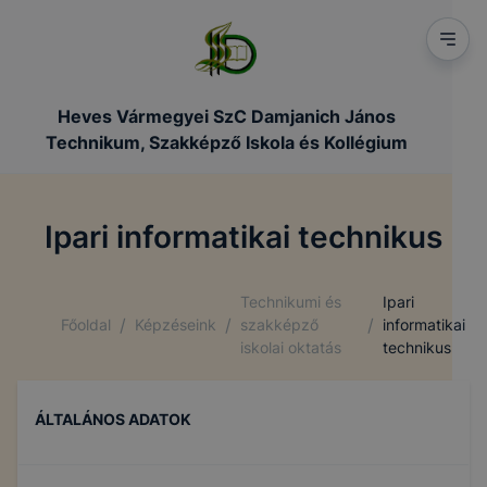
Heves Vármegyei SzC Damjanich János
Technikum, Szakképző Iskola és Kollégium
Ipari informatikai technikus
Technikumi és
Ipari
/
/
/
Főoldal
Képzéseink
szakképző
informatikai
iskolai oktatás
technikus
ÁLTALÁNOS ADATOK