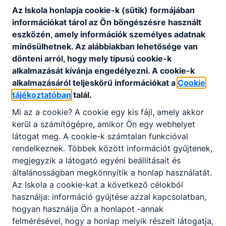
átfogó műszaki ismeretekkel bír, amelyek
Az Iskola honlapja cookie-k (sütik) formájában
alkalmassá teszik az Ipar 4.0 környezetben
információkat tárol az Ön böngészésre használt
történő munkavégzésre. Vállalati környezetben
eszközén, amely információk személyes adatnak
rendszergazdai feladatköröket lát el.
minősülhetnek. Az alábbiakban lehetősége van
Ajánlott mindazon ﬁatalok számára, akik
dönteni arról, hogy mely típusú cookie-k
érdeklődnek az ipari informatika és az elektronika
alkalmazását kívánja engedélyezni. A cookie-k
iránt, és olyan szakmára vágynak, amely ígéretes
alkalmazásáról teljeskörű információkat a
Cookie
karrierutakat kínál kimagasló technológiai
tájékoztatóban
talál.
környezetben. Remek választás szakirányú
Mi az a cookie? A cookie egy kis fájl, amely akkor
felsőfokú tanulmányok folytatására nyitott ﬁatalok
kerül a számítógépre, amikor Ön egy webhelyet
számára is.
látogat meg. A cookie-k számtalan funkcióval
rendelkeznek. Többek között információt gyűjtenek,
megjegyzik a látogató egyéni beállításait és
KOMPETENCIAELVÁRÁS
általánosságban megkönnyítik a honlap használatát.
Logikai gondolkodás, jó szemmérték, tér- és
Az Iskola a cookie-kat a következő célokból
színlátás, kézügyesség, önállóság,
használja: információ gyűjtése azzal kapcsolatban,
problémamegoldó képesség.
hogyan használja Ön a honlapot -annak
felmérésével, hogy a honlap melyik részeit látogatja,